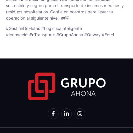
sostenible y seguro para el transporte de insumos médicos y
residuos hospitalarios. Confía en nosotros para llevar tu
operación al siguiente nivel. 🚛💡
#GestiónDeFlotas #LogísticaInteligente
#InnovaciónEnTransporte #GrupoAhona #Onway #Entel